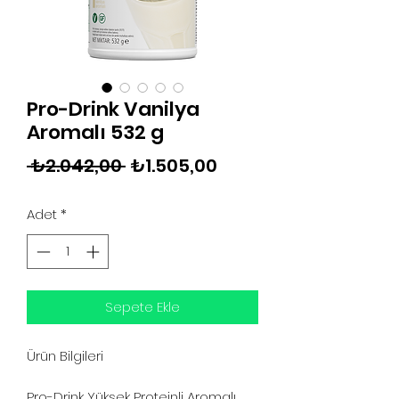
Pro-Drink Vanilya
Aromalı 532 g
Normal
İndirimli
 ₺2.042,00 
₺1.505,00
Fiyat
Fiyat
Adet
*
Sepete Ekle
Ürün Bilgileri
Pro-Drink Yüksek Proteinli Aromalı