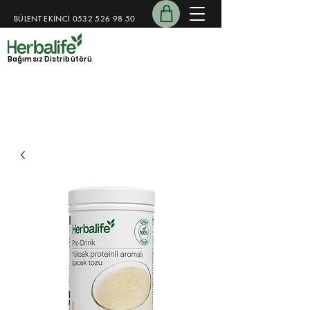
BÜLENT EKİNCİ
0532 526 98 50
​​
Bağımsız Distribütörü
15 Yıllık Koçluk Deneyimi
Kişiye özel destek programı