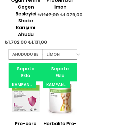
Öğün Yerine
Protein bar
Geçen
limon
Besleyici
Normal Fiyat
İndirimli Fiyat
₺1.147,00
₺1.079,00
Shake
Karışımı
Ahudu
Normal Fiyat
İndirimli Fiyat
₺1.702,00
₺1.131,00
Sepete
Sepete
Ekle
Ekle
KAMPANYA 31.08.2026
KAMPANYA 31.08.2026
Pro-core
Herbalife Pro-