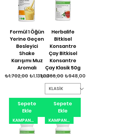
Formül 1 Öğün
Herbalife
Yerine Geçen
Bitkisel
Besleyici
Konsantre
Shake
Çay Bitkisel
Karışımı​ Muz
Konsantre
Aromalı
Çay Klasik 50g
Normal Fiyat
İndirimli Fiyat
Normal Fiyat
İndirimli Fiyat
₺1.702,00
₺1.131,00
₺1.366,00
₺948,00
Sepete
Sepete
Ekle
Ekle
KAMPANYA 31.08.2026
KAMPANYA 31.08.2026