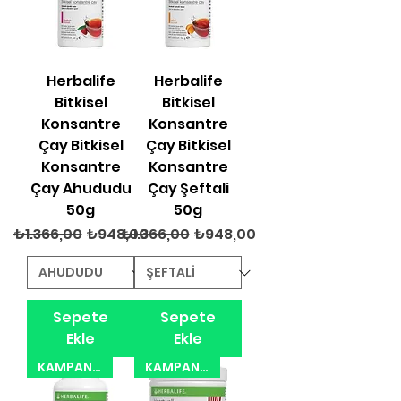
Herbalife
Herbalife
Bitkisel
Bitkisel
Konsantre
Konsantre
Çay Bitkisel
Çay Bitkisel
Konsantre
Konsantre
Çay Ahududu
Çay Şeftali
50g
50g
Normal Fiyat
İndirimli Fiyat
Normal Fiyat
İndirimli Fiyat
₺1.366,00
₺948,00
₺1.366,00
₺948,00
Sepete
Sepete
Ekle
Ekle
KAMPANYA 31.08.2026
KAMPANYA 31.08.2026