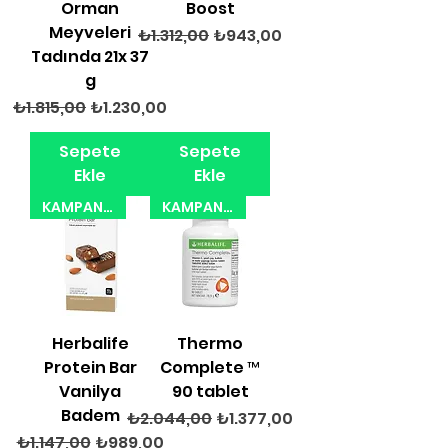
Orman
Boost
Meyveleri
Normal Fiyat
İndirimli Fiyat
₺1.312,00
₺943,00
Tadında 21x 37
g
Normal Fiyat
İndirimli Fiyat
₺1.815,00
₺1.230,00
Sepete
Sepete
Ekle
Ekle
KAMPANYA 31.08.2026
KAMPANYA 31.08.2026
Herbalife
Thermo
Protein Bar
Complete ™
Vanilya
90 tablet
Badem
Normal Fiyat
İndirimli Fiyat
₺2.044,00
₺1.377,00
Normal Fiyat
İndirimli Fiyat
₺1.147,00
₺989,00