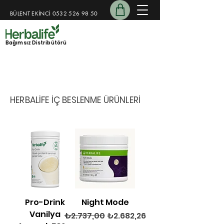
BÜLENT EKİNCİ
0532 526 98 50
​​
Bağımsız Distribütörü
15 Yıllık Koçluk Deneyimi
Kişiye özel destek programı
HERBALİFE İÇ BESLENME ÜRÜNLERİ
Pro-Drink
Night Mode
Vanilya
Normal Fiyat
İndirimli Fiyat
₺2.737,00
₺2.682,26