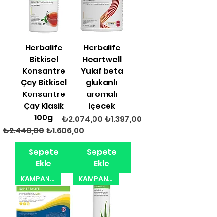
Herbalife
Herbalife
Bitkisel
Heartwell
Konsantre
Yulaf beta
Çay Bitkisel
glukanlı
Konsantre
aromalı
Çay Klasik
içecek
100g
Normal Fiyat
İndirimli Fiyat
₺2.074,00
₺1.397,00
Normal Fiyat
İndirimli Fiyat
₺2.440,00
₺1.606,00
Sepete
Sepete
Ekle
Ekle
KAMPANYA 31.08.2026
KAMPANYA 31.08.2026