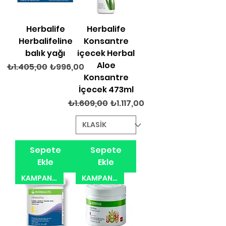
Herbalife
Herbalife
Herbalifeline
Konsantre
balık yağı
içecek Herbal
Aloe
Normal Fiyat
İndirimli Fiyat
₺1.405,00
₺996,00
Konsantre
İçecek 473ml
Normal Fiyat
İndirimli Fiyat
₺1.609,00
₺1.117,00
Sepete
Sepete
Ekle
Ekle
KAMPANYA 31.08.2026
KAMPANYA 31.08.2026