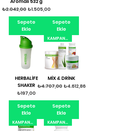
Aromalı 532 g
Normal Fiyat
İndirimli Fiyat
₺2.042,00
₺1.505,00
Sepete
Sepete
Ekle
Ekle
KAMPANYA 31.08.2026
HERBALİFE
MİX & DRİNK
SHAKER
Normal Fiyat
İndirimli Fiyat
₺4.707,00
₺4.612,86
Fiyat
₺197,00
Sepete
Sepete
Ekle
Ekle
KAMPANYA 31.05.2025
KAMPANYA 31.08.2026