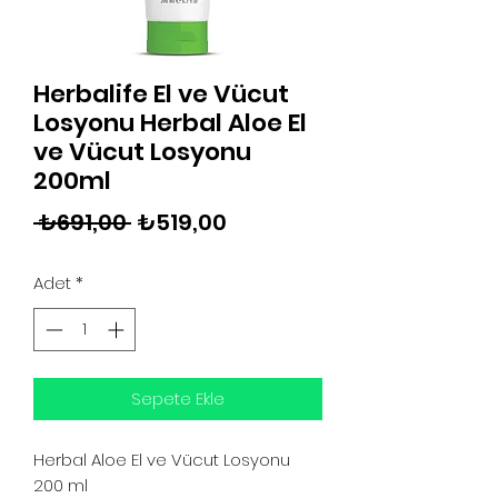
Herbalife El ve Vücut
Losyonu Herbal Aloe El
ve Vücut Losyonu
200ml
Normal
İndirimli
 ₺691,00 
₺519,00
Fiyat
Fiyat
Adet
*
Sepete Ekle
Herbal Aloe El ve Vücut Losyonu
200 ml