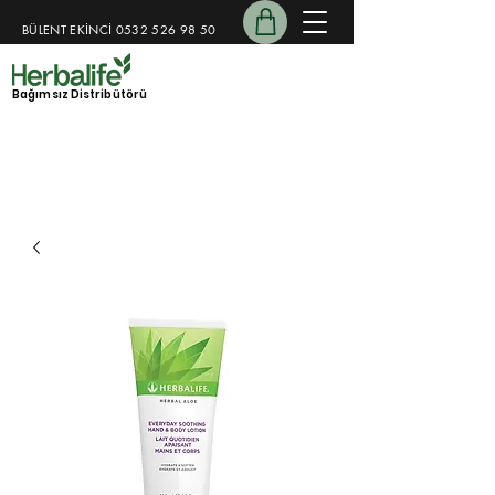
BÜLENT EKİNCİ
0532 526 98 50
​​
Bağımsız Distribütörü
15 Yıllık Koçluk Deneyimi
Kişiye özel destek programı