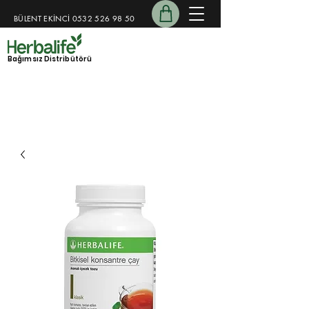
BÜLENT EKİNCİ
0532 526 98 50
​​
Bağımsız Distribütörü
15 Yıllık Koçluk Deneyimi
Kişiye özel destek programı