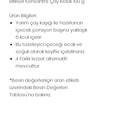
Bitkisel Konsantre Çay Klasik 100 g
Ürün Bilgileri
Yarım çay kaşığı ile hazırlanan
içecek, porsiyon başına yaklaşık
6 kcal içerir.
Bu tazeleyici içeceği sıcak ve
soğuk olarak keyifle içebilirsiniz.
4 Farklı lezzet alternatifi
mevcuttur.
*Besin değerleriiçin ürün etiketi
üzerindeki Besin Değerleri
Tablosu'na bakınız.