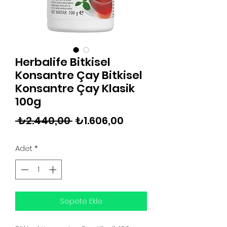
Herbalife Bitkisel
Konsantre Çay Bitkisel
Konsantre Çay Klasik
100g
Normal
İndirimli
 ₺2.440,00 
₺1.606,00
Fiyat
Fiyat
Adet
*
Sepete Ekle